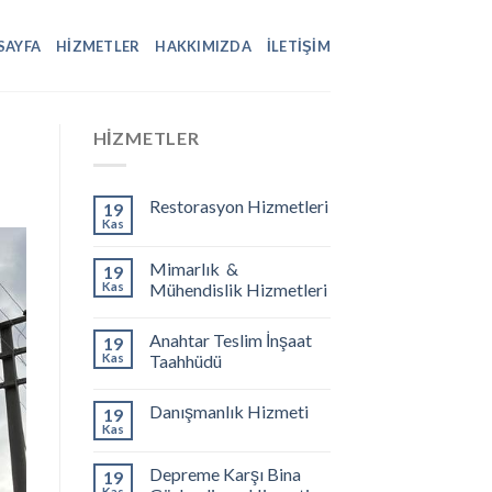
SAYFA
HIZMETLER
HAKKIMIZDA
İLETIŞIM
HIZMETLER
Restorasyon Hizmetleri
19
Kas
Mimarlık &
19
Kas
Mühendislik Hizmetleri
Anahtar Teslim İnşaat
19
Kas
Taahhüdü
Danışmanlık Hizmeti
19
Kas
Depreme Karşı Bina
19
Kas