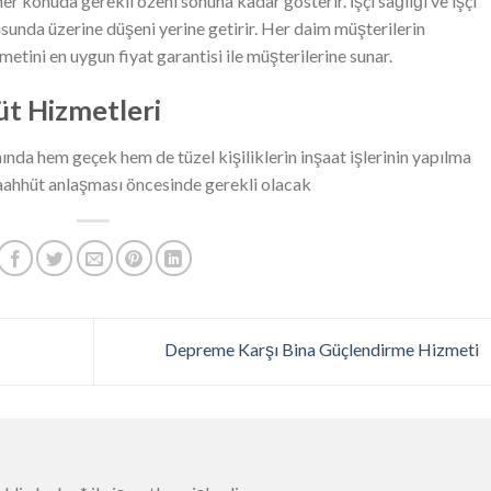
r konuda gerekli özeni sonuna kadar gösterir. İşçi sağlığı ve işçi
unda üzerine düşeni yerine getirir. Her daim müşterilerin
tini en uygun fiyat garantisi ile müşterilerine sunar.
üt Hizmetleri
da hem geçek hem de tüzel kişiliklerin inşaat işlerinin yapılma
 taahhüt anlaşması öncesinde gerekli olacak
Depreme Karşı Bina Güçlendirme Hizmeti