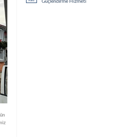
Güçlendirme Hizmeti
tün
miz