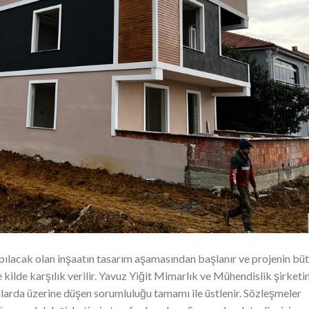
ılacak olan inşaatın tasarım aşamasından başlanır ve projenin bü
e kilde karşılık verilir. Yavuz Yiğit Mimarlık ve Mühendislik şirketi
pılarda üzerine düşen sorumluluğu tamamı ile üstlenir. Sözleşmeler