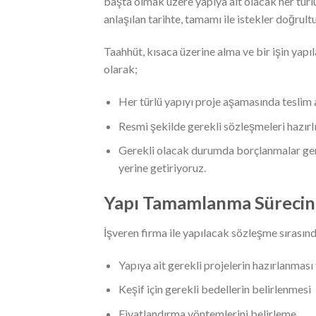
başta olmak üzere yapıya ait olacak her türlü
anlaşılan tarihte, tamamı ile istekler doğrult
Taahhüt, kısaca üzerine alma ve bir işin yap
olarak;
Her türlü yapıyı proje aşamasında teslim 
Resmi şekilde gerekli sözleşmeleri hazırl
Gerekli olacak durumda borçlanmalar gerçe
yerine getiriyoruz.
Yapı Tamamlanma Sürecini
İşveren firma ile yapılacak sözleşme sırasınd
Yapıya ait gerekli projelerin hazırlanması
Keşif için gerekli bedellerin belirlenmesi
Fiyatlandırma yöntemlerini belirleme