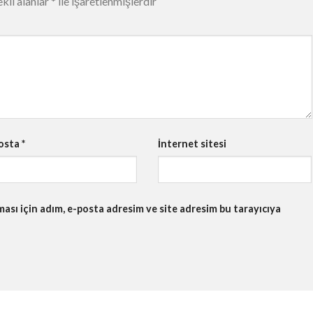
kli alanlar
*
ile işaretlenmişlerdir
osta
*
İnternet sitesi
sı için adım, e-posta adresim ve site adresim bu tarayıcıya