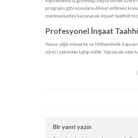
kapsamında iş güvenliği başta olmak üzere he
programı gibi konulara dikkat edilmesi konus
memnuniyetini kazanacak inşaat taahhüt hizme
Profesyonel İnşaat Taahh
Yavuz yiğit mimarlık ve Mühendislik kapsamın
süreci yakından takip edilir. Yapılacak olan
Bir yanıt yazın