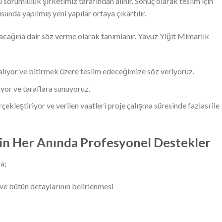
 sorumluluk şirketimiz tarafından alınır. Sonuç olarak teslim için
usunda yapılmış yeni yapılar ortaya çıkartılır.
ılacağına dair söz verme olarak tanımlanır. Yavuz Yiğit Mimarlık
alıyor ve bitirmek üzere teslim edeceğimize söz veriyoruz.
ıyor ve taraflara sunuyoruz.
kleştiriyor ve verilen vaatleri proje çalışma süresinde fazlası ile
n Her Anında Profesyonel Destekler
a;
 ve bütün detaylarının belirlenmesi